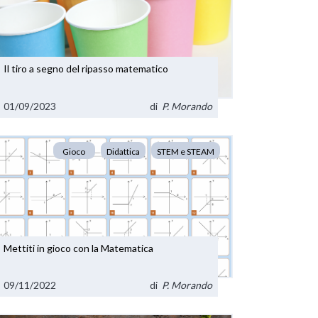
Il tiro a segno del ripasso matematico
01/09/2023
di
P. Morando
Gioco
Didattica
STEM e STEAM
Mettiti in gioco con la Matematica
09/11/2022
di
P. Morando