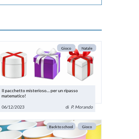
Gioco
Natale
Il pacchetto misterioso… per un ripasso
matematico!
06/12/2023
di
P. Morando
Back to school
Gioco