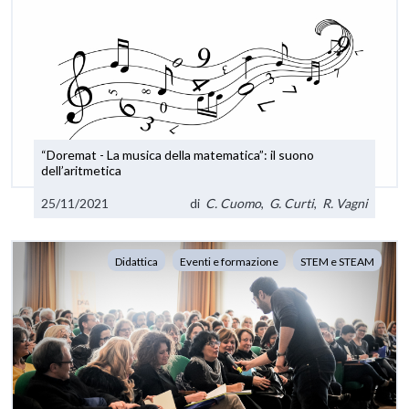
“Doremat - La musica della matematica”: il suono
dell’aritmetica
25/11/2021
di
C. Cuomo
,
G. Curti
,
R. Vagni
Didattica
Eventi e formazione
STEM e STEAM