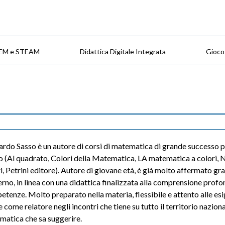
EM e STEAM
Didattica Digitale Integrata
Gioco
rdo Sasso è un autore di corsi di matematica di grande successo p
 (Al quadrato, Colori della Matematica, LA matematica a colori,
i, Petrini editore). Autore di giovane età, è già molto affermato g
no, in linea con una didattica finalizzata alla comprensione profond
tenze. Molto preparato nella materia, flessibile e attento alle es
 come relatore negli incontri che tiene su tutto il territorio nazion
atica che sa suggerire.