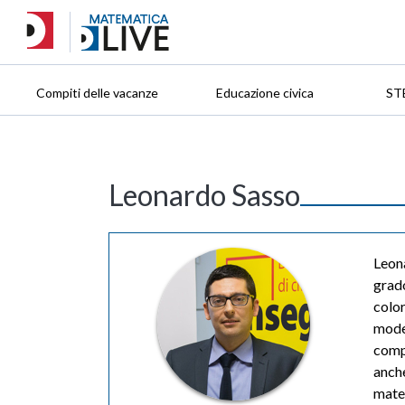
Compiti delle vacanze
Educazione civica
ST
Leonardo Sasso
Leona
grado
color
moder
compe
anche
matem