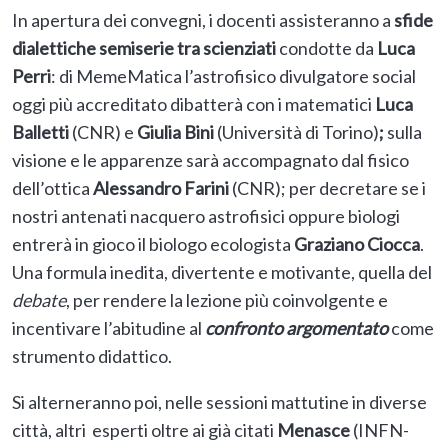
In apertura dei convegni, i docenti assisteranno a
sfide
dialettiche semiserie tra scienziati
condotte da
Luca
Perri
: di MemeMatica l’astrofisico divulgatore social
oggi più accreditato dibatterà con i matematici
Luca
Balletti
(CNR) e
Giulia Bini
(Università di Torino)
;
sulla
visione e le apparenze sarà accompagnato dal fisico
dell’ottica
Alessandro Farini
(CNR); per decretare se i
nostri antenati nacquero astrofisici oppure biologi
entrerà in gioco il biologo ecologista
Graziano Ciocca
.
Una formula inedita, divertente e motivante, quella del
debate
, per rendere la lezione più coinvolgente e
incentivare l’abitudine al
confronto argomentato
come
strumento didattico.
Si alterneranno poi, nelle sessioni mattutine in diverse
città, altri esperti oltre ai già citati
Menasce
(INFN-