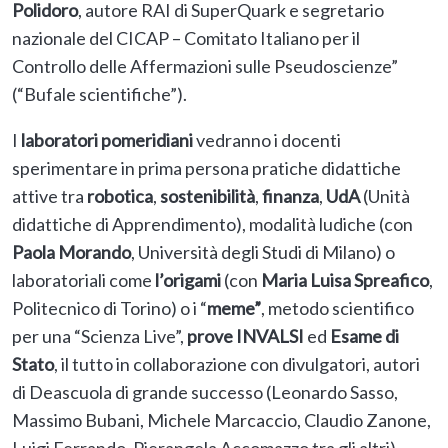
Polidoro
, autore RAI di SuperQuark e segretario
nazionale del CICAP – Comitato Italiano per il
Controllo delle Affermazioni sulle Pseudoscienze”
(“Bufale scientifiche”).
I
laboratori pomeridiani
vedranno i docenti
sperimentare in prima persona pratiche didattiche
attive tra
robotica
,
sostenibilità
,
finanza
,
UdA
(Unità
didattiche di Apprendimento), modalità ludiche (con
Paola Morando
, Università degli Studi di Milano) o
laboratoriali come
l’origami
(con
Maria Luisa Spreafico
,
Politecnico di Torino) o i “
meme”
, metodo scientifico
per una “Scienza Live”,
prove
INVALSI
ed
Esame
di
Stato
, il tutto in collaborazione con divulgatori, autori
di Deascuola di grande successo (Leonardo Sasso,
Massimo Bubani, Michele Marcaccio, Claudio Zanone,