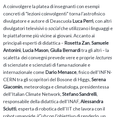
A coinvolgere la platea di insegnanti con esempi
concreti di “lezioni coinvolgenti” torna l’astrofisico
divulgatore e autore di Deascuola
Luca Perri
, con altri
divulgatori televisivi o
social
che utilizzano i linguaggi e
le piattaforme più vicine ai giovani. Accanto ai
principali esperti di didattica –
Rosetta Zan
,
Samuele
Antonini
,
Lucia Mason
,
Giulia Bernardi
tra gli altri – la
scaletta dei convegni prevede vere e proprie
lectures
di scienziate e scienziati di fama nazionale e
internazionale come
Dario Menasce
, fisico dell’INFN-
CERN tra gli scopritori del Bosone di Higgs,
Serena
Giacomin
, meteorologa e climatologa, presidentessa
dell’Italian Climate Network,
Stefano Sandrelli
,
responsabile della didattica dell’INAF,
Alessandra
Sciutti
, esperta di robotica dell’IIT che lavora con il
robot umanoide
iCub
con l’obiettivo di renderlo, un