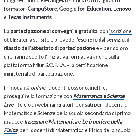
Luigi Ferrando, Pierangela Accomazzo tra gli altri),
formatori
CampuStore, Google for Education, Lenovo
e
Texas Instruments
.
La
partecipazione ai convegni è gratuita
, con
iscrizione
obbligatoria sul sito
e prevede
l’esonero dal servizio,
il
rilascio dell’attestato di partecipazione
e – per coloro
che hanno scelto l’iniziativa formativa anche sulla
piattaforma Miur S.O.F.I.A. – la certificazione
ministeriale di partecipazione.
In modalità
online
i docenti possono, inoltre,
proseguire la formazione con
Matematica e Scienze
Live
, il ciclo di webinar gratuiti pensati per i docenti di
Matematica e Scienze della scuola secondaria di primo
grado; e
Insegnare Matematica
e
Le frontiere della
Fisica
, per i docenti di Matematica e Fisica della scuola