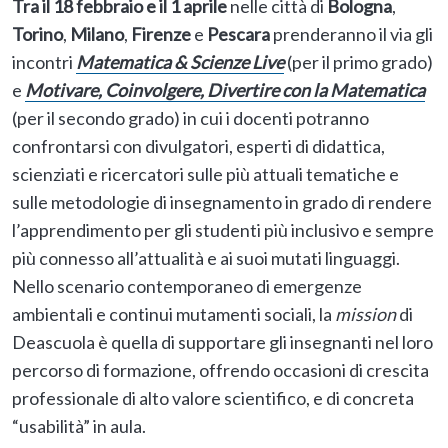
Tra il 18 febbraio e il 1 aprile
nelle città di
Bologna
,
Torino
,
Milano
,
Firenze
e
Pescara
prenderanno il via gli
incontri
Matematica & Scienze Live
(per il primo grado)
e
Motivare, Coinvolgere, Divertire con la Matematica
(per il secondo grado) in cui i docenti potranno
confrontarsi con divulgatori, esperti di didattica,
scienziati e ricercatori sulle più attuali tematiche e
sulle metodologie di insegnamento in grado di rendere
l’apprendimento per gli studenti più inclusivo e sempre
più connesso all’attualità e ai suoi mutati linguaggi.
Nello scenario contemporaneo di emergenze
ambientali e continui mutamenti sociali, la
mission
di
Deascuola è quella di supportare gli insegnanti nel loro
percorso di formazione, offrendo occasioni di crescita
professionale di alto valore scientifico, e di concreta
“usabilità” in aula.