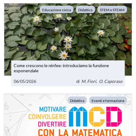
Educazione civica
Didattica
STEM e STEAM
Come crescono le ninfee: introduciamo la funzione
esponenziale
06/05/2026
di
M. Fiori
,
O. Caporaso
Didattica
Eventi e formazione