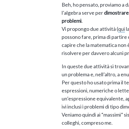
Beh, ho pensato, proviamo a da
l’algebra serve per
dimostrare
problemi
.
Vi propongo due attività (
qui
l
possono fare, prima di partire c
capire che la matematica non è
risolvere per davvero alcuni p
In queste due attività si trovano
un problema e, nell’altro, a e
Per questo ho usato prima il te
espressioni, numeriche o letter
un’espressione equivalente, app
ivi inclusi i problemi di tipo di
Veniamo quindi ai “massimi” sis
colleghi, compreso me.