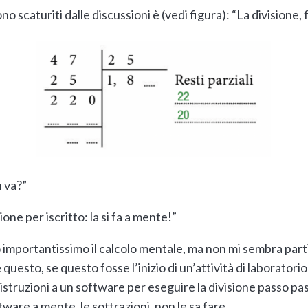
ono scaturiti dalle discussioni è (vedi figura): “La divisione,
 va?”
one per iscritto: la si fa a mente!”
to importantissimo il calcolo mentale, ma non mi sembra par
esto, se questo fosse l’inizio di un’attività di laboratorio in
 istruzioni a un software per eseguire la divisione passo pas
ware a mente, le sottrazioni, non le sa fare.