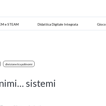
EM e STEAM
Didattica Digitale Integrata
Gioco
divisione tra polinomi
nimi… sistemi