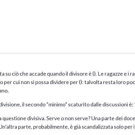
ta su ciò che accade quando il divisore è
. Le ragazze e i
0
vo per cui non si possa dividere per
: talvolta resta loro po
0
ano.
visione, il secondo “minimo” scaturito dalle discussioni è: “
 questione divisiva. Serve o non serve? Una parte dei docen
 Un’altra parte, probabilmente, è già scandalizzata solo per 