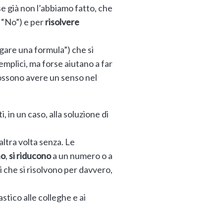
e già non l’abbiamo fatto, che
” “No”) e per
risolvere
gare una formula”) che si
semplici, ma forse aiutano a far
possono avere un senso nel
i, in un caso, alla soluzione di
altra volta senza. Le
no
,
si riducono
a un numero o a
i che si risolvono per davvero,
stico alle colleghe e ai