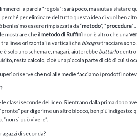
eliminerei la parola “regola”: sarà poco, ma aiuta a sfatare 
” perché per eliminare del tutto questa idea ci vuol ben al
ò benissimo essere rimpiazzata da “
metodo
”, “
procedura
”
le mostrare che il
metodo di Ruffini
non è altro che una
ver
 tre linee orizzontali e verticali che
bisogna
tracciare sono
 è solo uno schema e, magari, aiuterebbe
buttarlo
dentro
sito, resta calcolo, cioè una piccola parte di ciò di cui si 
uperiori serve che noi alle medie facciamo i prodotti notev
o?
 le classi seconde del liceo. Rientrano dalla prima dopo av
pronte” per digerirne un altro blocco, ben più indigesto: quel
 “non si può vivere”.
 ragazzi di seconda?