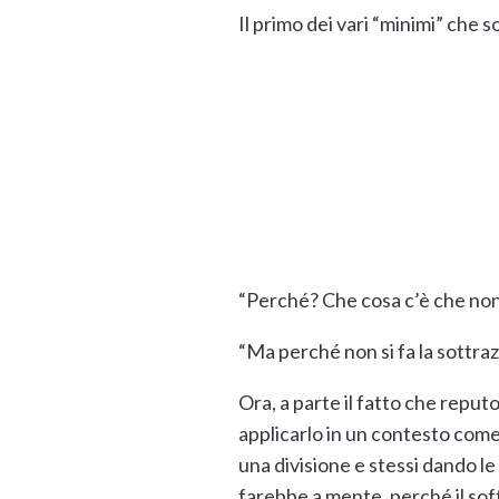
Il primo dei vari “minimi” che s
“Perché? Che cosa c’è che non
“Ma perché non si fa la sottrazi
Ora, a parte il fatto che repu
applicarlo in un contesto come qu
una divisione e stessi dando le
farebbe a mente, perché il soft