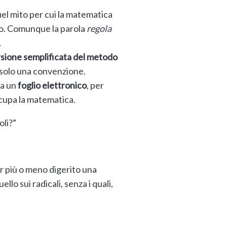
quel mito per cui la matematica
tro. Comunque la parola
regola
…
sione semplificata del metodo
 solo una convenzione.
 a un
foglio elettronico
, per
occupa la matematica.
oli?”
er più o meno digerito una
lo sui radicali, senza i quali,