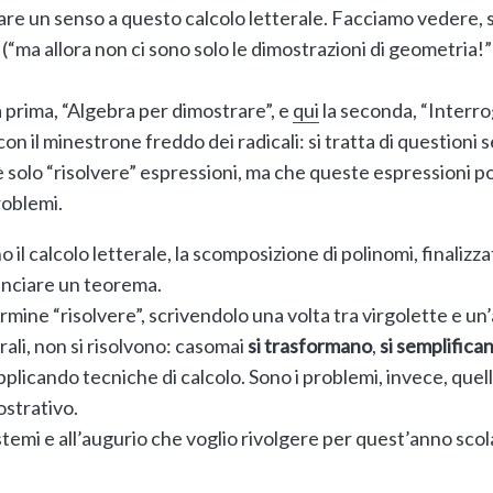
re un senso a questo calcolo letterale. Facciamo vedere, s
(“ma allora non ci sono solo le dimostrazioni di geometria!
a prima, “Algebra per dimostrare”, e
qui
la seconda, “Interro
on il minestrone freddo dei radicali: si tratta di questioni 
 solo “risolvere” espressioni, ma che queste espressioni 
roblemi.
 il calcolo letterale, la scomposizione di polinomi, finalizzat
nunciare un teorema.
rmine “risolvere”, scrivendolo una volta tra virgolette e un’
ali, non si risolvono: casomai
si trasformano
,
si semplifica
licando tecniche di calcolo. Sono i problemi, invece, quell
mostrativo.
temi e all’augurio che voglio rivolgere per quest’anno scola