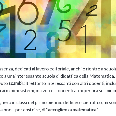
senza, dedicati al lavoro editoriale, anch’io rientro a scuol
o a una interessante scuola di didattica della Matematica,
avuto
scambi
altrettanto interessanti con altri docenti, inclu
mi ai minimi sistemi, ma vorrei concentrarmi per ora sui minim
erò in classi del primo biennio del liceo scientifico, mi so
 anno – per così dire, di “
accoglienza matematica
”.