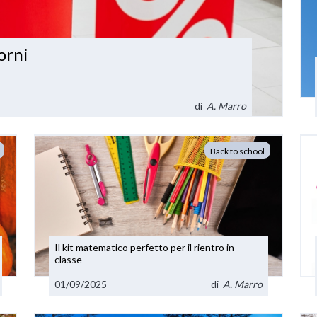
iorni
di
A. Marro
Back to school
Il kit matematico perfetto per il rientro in
classe
01/09/2025
di
A. Marro