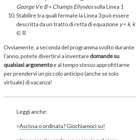
George V
e
B
=
Champs Ellysées
sulla Linea 1
Stabilire tra quali fermate la Linea 3 può essere
descritta da un tratto di retta di equazione
y
=
k
,
k
∈ R
Ovviamente, a seconda del programma svolto durante
l’anno, potete divertirvi a inventare
domande su
qualsiasi argomento
e al tempo stesso approfittarne
per prendervi un piccolo anticipo (anche se solo
virtuale) di vacanza!
Leggi anche:
>
Ascissa o ordinata? Giochiamoci su!