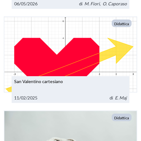
06/05/2026
di
M. Fiori
,
O. Caporaso
Didattica
San Valentino cartesiano
11/02/2025
di
E. Maj
Didattica