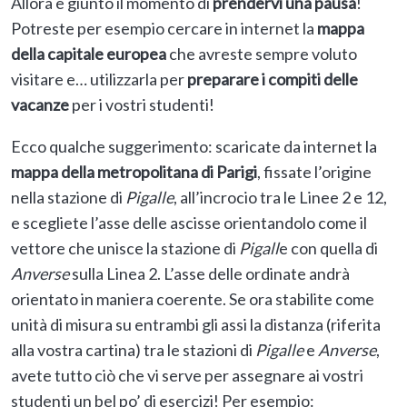
Allora è giunto il momento di
prendervi una pausa
!
Potreste per esempio cercare in internet la
mappa
della
capitale europea
che avreste sempre voluto
visitare e… utilizzarla per
preparare i compiti delle
vacanze
per i vostri studenti!
Ecco qualche suggerimento: scaricate da internet la
mappa della metropolitana di Parigi
, fissate l’origine
nella stazione di
Pigalle
, all’incrocio tra le Linee 2 e 12,
e scegliete l’asse delle ascisse orientandolo come il
vettore che unisce la stazione di
Pigall
e con quella di
Anverse
sulla Linea 2. L’asse delle ordinate andrà
orientato in maniera coerente. Se ora stabilite come
unità di misura su entrambi gli assi la distanza (riferita
alla vostra cartina) tra le stazioni di
Pigalle
e
Anverse
,
avete tutto ciò che vi serve per assegnare ai vostri
studenti un bel po’ di esercizi! Per esempio: