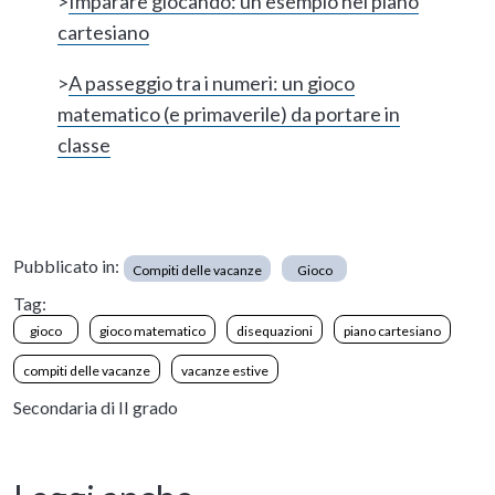
>
Imparare giocando: un esempio nel piano
cartesiano
>
A passeggio tra i numeri: un gioco
matematico (e primaverile) da portare in
classe
Pubblicato in:
Compiti delle vacanze
Gioco
Tag:
gioco
gioco matematico
disequazioni
piano cartesiano
compiti delle vacanze
vacanze estive
Secondaria di II grado