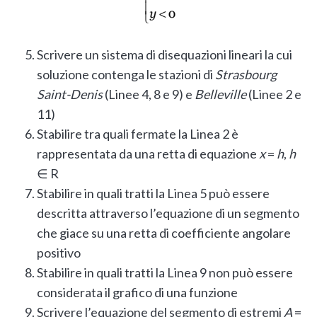
Scrivere un sistema di disequazioni lineari la cui
soluzione contenga le stazioni di
Strasbourg
Saint-Denis
(Linee 4, 8 e 9) e
Belleville
(Linee 2 e
11)
Stabilire tra quali fermate la Linea 2 è
rappresentata da una retta di equazione
x
=
h
,
h
∈ R
Stabilire in quali tratti la Linea 5 può essere
descritta attraverso l’equazione di un segmento
che giace su una retta di coefficiente angolare
positivo
Stabilire in quali tratti la Linea 9 non può essere
considerata il grafico di una funzione
Scrivere l’equazione del segmento di estremi
A
=