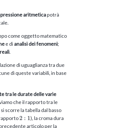
spressione aritmetica
potrà
ale.
viluppo come oggetto matematico
ne
e di
analisi dei fenomeni
;
reali
.
lazione di uguaglianza tra due
une di queste variabili, in base
e tra le durate delle varie
rviamo che il rapporto tra le
 si scorre la tabella dal basso
 (rapporto
), la croma dura
2
:
1
 precedente articolo per la