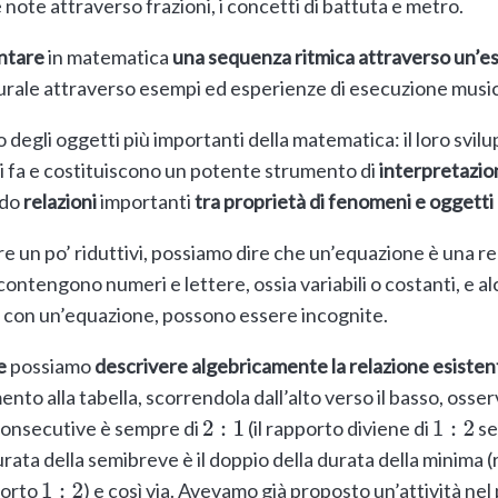
note attraverso frazioni, i concetti di battuta e metro.
ntare
in matematica
una sequenza ritmica attraverso un’e
urale attraverso esempi ed esperienze di esecuzione music
 degli oggetti più importanti della matematica: il loro s
nni fa e costituiscono un potente strumento di
interpretazio
ndo
relazioni
importanti
tra proprietà di fenomeni e oggetti 
e un po’ riduttivi, possiamo dire che un’equazione è una re
tengono numeri e lettere, ossia variabili o costanti, e alc
re con un’equazione, possono essere incognite.
e
possiamo
descrivere algebricamente la relazione esistent
rimento alla tabella, scorrendola dall’alto verso il basso, osse
 consecutive è sempre di
(il rapporto diviene di
se
2
:
1
1
:
2
durata della semibreve è il doppio della durata della minima
porto
) e così via. Avevamo già proposto un’attività nel
1
:
2