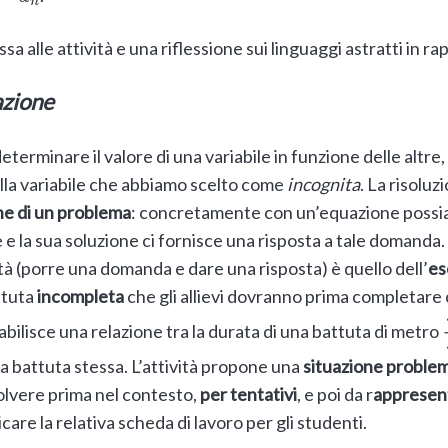
 alle attività e una riflessione sui linguaggi astratti in ra
azione
eterminare il valore di una variabile in funzione delle altr
lla variabile che abbiamo scelto come
incognita
. La risolu
ne di un problema
: concretamente con un’equazione poss
 e la sua soluzione ci fornisce una risposta a tale domanda.
à (porre una domanda e dare una risposta) è quello dell’
es
ttuta
incompleta
che gli allievi dovranno prima completare 
abilisce una relazione tra la durata di una battuta di metro
la battuta stessa. L’attività propone una
situazione proble
olvere prima nel contesto,
per tentativi
, e poi da r
appresent
care la relativa scheda di lavoro per gli studenti.