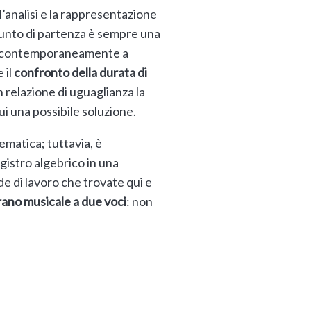
l’analisi e la rappresentazione
 punto di partenza è sempre una
ita contemporaneamente a
 il
confronto della durata di
 relazione di uguaglianza la
ui
una possibile soluzione.
ematica; tuttavia, è
gistro algebrico in una
ede di lavoro che trovate
qui
e
rano musicale a due voci
: non