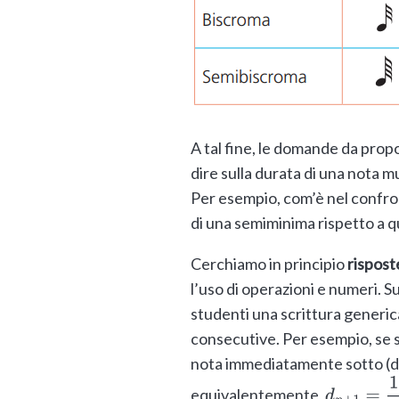
A tal fine, le domande da prop
dire sulla durata di una nota m
Per esempio, com’è nel confron
di una semiminima rispetto a q
Cerchiamo in principio
rispost
l’uso di operazioni e numeri. S
studenti una scrittura generica
consecutive. Per esempio, se s
nota immediatamente sotto (
equivalentemente,
d
n
+
1
=
1
2
⋅