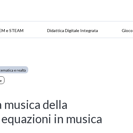
EM e STEAM
Didattica Digitale Integrata
Gioco
ematica e realtà
le
 musica della
 equazioni in musica