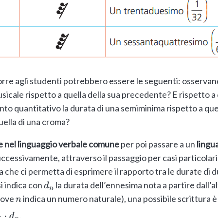
orre agli studenti potrebbero essere le seguenti: osservan
usicale rispetto a quella della sua precedente? E rispetto a
to quantitativo la durata di una semiminima rispetto a quel
uella di una croma?
e nel linguaggio verbale comune
per poi passare a un
lingu
uccessivamente, attraverso il passaggio per casi particolar
 che ci permetta di esprimere il rapporto tra le durate di 
i indica con
la durata dell’ennesima nota a partire dall’a
d
n
dove
indica un numero naturale), una possibile scrittura 
n
.
d
n