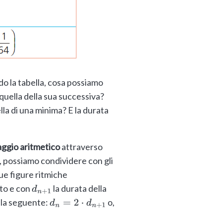
do la tabella, cosa possiamo
 quella della sua successiva?
la di una minima? E la durata
aggio aritmetico
attraverso
i, possiamo condividere con gli
due figure ritmiche
lto e con
la durata della
d
n
+
1
è la seguente:
o,
d
n
=
2
⋅
d
n
+
1