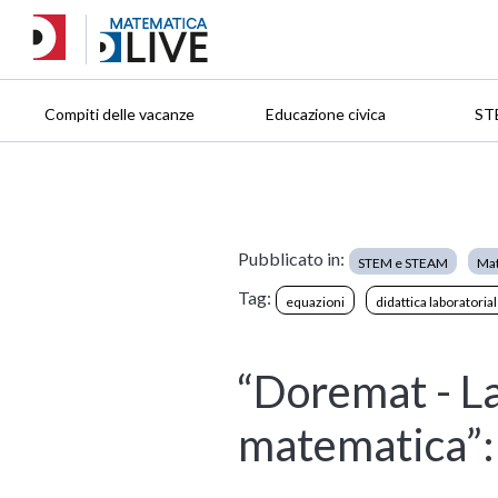
Compiti delle vacanze
Educazione civica
ST
Pubblicato in:
STEM e STEAM
Mat
Tag:
equazioni
didattica laboratoria
“Doremat - La
matematica”: