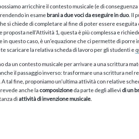
 possiamo arricchire il contesto musicale (e di conseguenza 
 prendendo in esame
brani a due voci da eseguire in duo
. Il
he si chiede di completare al fine di poter essere esegu
ne proposta nell’Attività 1, questa è più complessa e richiede
e in questo caso, è un’equazione che ci permette di porre in
e scaricare la relativa scheda di lavoro per gli studenti e
q
no da un contesto musicale per arrivare a una scrittura mat
nche il passaggio inverso: trasformare una scrittura nel re
. A tal fine, proponiamo un’ultima attività con relative sch
prevede anche la
composizione
da parte degli allievi
di un b
tanza di
attività di invenzione musicale
.