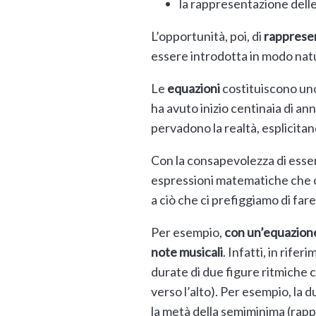
la rappresentazione delle 
L’opportunità, poi, di
rapprese
essere introdotta in modo nat
Le
equazioni
costituiscono uno
ha avuto inizio centinaia di a
pervadono la realtà, esplicita
Con la consapevolezza di esser
espressioni matematiche che con
a ciò che ci prefiggiamo di fa
Per esempio,
con un’equazion
note musicali
. Infatti, in rife
durate di due figure ritmiche
verso l’alto). Per esempio, la 
la metà della semiminima (rap