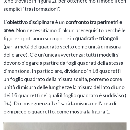
(che trovate in figura 2), per ottenere molti modelli con
semplici “trasformazioni”.
L’
obiettivo disciplinare
è un
confronto tra perimetri e
aree
. Non necessitiamo di alcun prerequisito perché le
figure si potranno scomporre in
quadrati
e
triangoli
(pari a metà del quadrato scelto come unità di misura
delle aree). C’è un’unica avvertenza: tutti i modelli si
devono piegare a partire da fogli quadrati della stessa
dimensione. In particolare, dividendo in
quadretti
16
un foglio quadrato della misura scelta, porremo come
unità di misura delle lunghezze la misura del lato di uno
dei
quadretti nei quali il foglio quadrato è suddiviso (
16
). Di conseguenza
sarà la misura dell’area di
1
u
1
u
2
ogni piccolo quadretto, come mostra la figura 1.