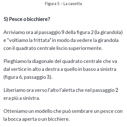
Figura 5 – La casetta
5) Pesce o bicchiere?
Arriviamo ora al passaggio
della figura 2 (la girandola)
9
e “voltiamo la frittata” in modo da vedere la girandola
con il quadrato centrale liscio superiormente.
Pieghiamo la diagonale del quadrato centrale che va
dal vertice in alto a destra a quello in basso a sinistra
(figura 6, passaggio
).
3
Liberiamo ora verso l’alto l’aletta che nel passaggio
2
era più a sinistra.
Otteniamo un modello che può sembrare un pesce con
la bocca aperta o un bicchiere.