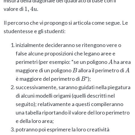
misura della diagonale del quadrato di base con il
valore di
.
1
,
4
u
Il percorso che vi propongo si articola come segue. Le
studentesse e gli studenti:
inizialmente decideranno se ritengono vere o
false alcune proposizioni che legano aree e
perimetri (per esempio: “se un poligono
ha area
A
maggiore di un poligono
allora il perimetro di
B
A
è maggiore del perimetro di
”);
B
successivamente, saranno guidati nella piegatura
di alcuni modelli origami (quelli descritti nel
seguito); relativamente a questi compileranno
una tabella riportando il valore del loro perimetro
e della loro area;
potranno poi esprimere la loro creatività