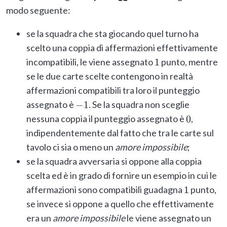
modo seguente:
se la squadra che sta giocando quel turno ha
scelto una coppia di affermazioni effettivamente
incompatibili, le viene assegnato
punto, mentre
1
se le due carte scelte contengono in realtà
affermazioni compatibili tra loro il punteggio
assegnato è
. Se la squadra non sceglie
−
1
nessuna coppia il punteggio assegnato è
,
0
indipendentemente dal fatto che tra le carte sul
tavolo ci sia o meno un
amore impossibile
;
se la squadra avversaria si oppone alla coppia
scelta ed è in grado di fornire un esempio in cui le
affermazioni sono compatibili guadagna
punto,
1
se invece si oppone a quello che effettivamente
era un
amore impossibile
le viene assegnato un