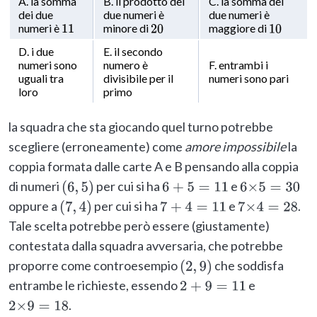
A. la somma
B. il prodotto dei
C. la somma dei
dei due
due numeri è
due numeri è
numeri è
minore di
maggiore di
11
20
10
D. i due
E. il secondo
numeri sono
numero è
F. entrambi i
uguali tra
divisibile per il
numeri sono pari
loro
primo
la squadra che sta giocando quel turno potrebbe
scegliere (erroneamente) come
amore impossibile
la
coppia formata dalle carte A e B pensando alla coppia
di numeri
per cui si ha
e
(
6
,
5
)
6
+
5
=
11
6
×
5
=
30
oppure a
per cui si ha
e
.
(
7
,
4
)
7
+
4
=
11
7
×
4
=
28
Tale scelta potrebbe però essere (giustamente)
contestata dalla squadra avversaria, che potrebbe
proporre come controesempio
che soddisfa
(
2
,
9
)
entrambe le richieste, essendo
e
2
+
9
=
11
.
2
×
9
=
18