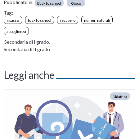
Pubblicato in:
Back to school
Gioco
Tag:
ripasso
back to school
recupero
numeri naturali
accoglienza
Secondaria di I grado,
Secondaria di II grado
Leggi anche
Didattica