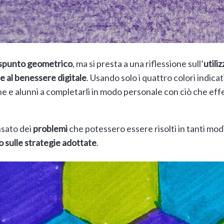
spunto geometrico
, ma si presta a una riflessione sull’
utili
 al benessere digitale
. Usando solo i quattro colori indica
nne e alunni a completarli in modo personale con ciò che eff
nsato dei
problemi
che potessero essere risolti in tanti mod
 sulle strategie adottate
.