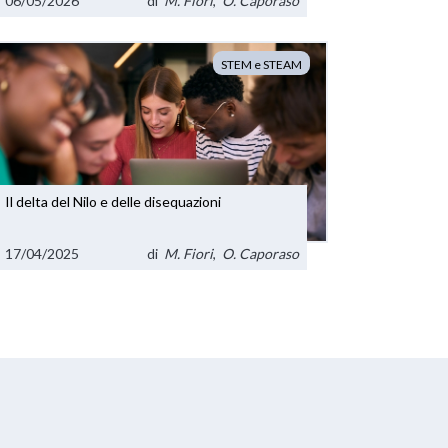
06/05/2026
di
M. Fiori
,
O. Caporaso
STEM e STEAM
Il delta del Nilo e delle disequazioni
17/04/2025
di
M. Fiori
,
O. Caporaso