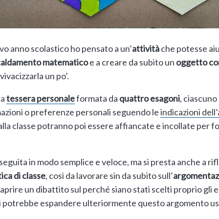
ovo anno scolastico ho pensato a un’
attività
che potesse aiu
caldamento matematico
e a creare da subito un
oggetto co
ivacizzarla un po’.
na
tessera personale
formata da
quattro esagoni
, ciascuno 
mazioni o preferenze personali seguendo le
indicazioni dell
alla classe potranno poi essere affiancate e incollate per 
eguita in modo semplice e veloce, ma si presta anche a rifl
ca di classe
, così da lavorare sin da subito sull’
argomentaz
prire un dibattito sul perché siano stati scelti proprio gli 
e si potrebbe espandere ulteriormente questo argomento usa