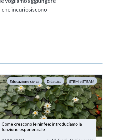
, se vogliamo aggiungere
à che incuriosiscono
Educazione civica
Didattica
STEM e STEAM
Come crescono le ninfee: introduciamo la
funzione esponenziale