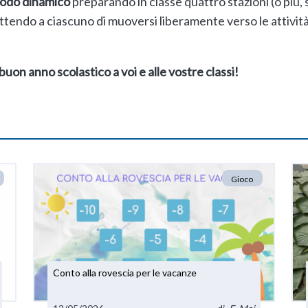
odo dinamico
preparando in classe quattro stazioni (o più
tendo a ciascuno di muoversi liberamente verso le attivit
buon anno scolastico a voi e alle vostre classi!
Gioco
Conto alla rovescia per le vacanze