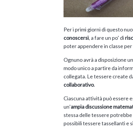
Per i primi giorni di questo nu
conoscersi
, a fare un po’ di
ris
poter appendere in classe per v
Ognuno avrà a disposizione u
modo unico a partire da infor
collegata. Le tessere create d
collaborativo
.
Ciascuna attività può essere es
un’
ampia discussione matemati
stessa delle tessere potrebbe a
possibili tessere tassellanti 