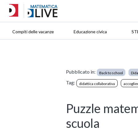
Compiti delle vacanze
Educazione civica
ST
Pubblicato in:
Back to school
Dida
Tag:
didattica collaborativa
accoglie
Puzzle matema
scuola