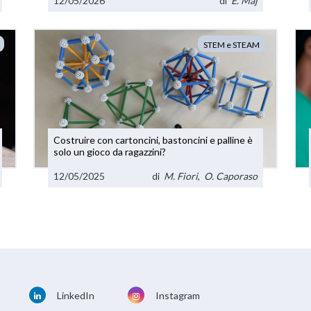
12/05/2026
di
E. Maj
STEM e STEAM
Costruire con cartoncini, bastoncini e palline è
solo un gioco da ragazzini?
12/05/2025
di
M. Fiori
,
O. Caporaso
LinkedIn
Instagram