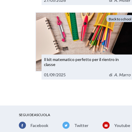
27/05/2026
di
A. Moser
Back to school
Il kit matematico perfetto per il rientro in
classe
01/09/2025
di
A. Marro
SEGUI DEASCUOLA
Facebook
Twitter
Youtube