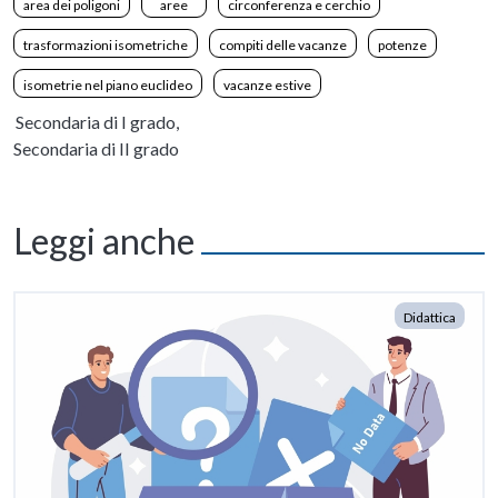
area dei poligoni
aree
circonferenza e cerchio
trasformazioni isometriche
compiti delle vacanze
potenze
isometrie nel piano euclideo
vacanze estive
Secondaria di I grado,
Secondaria di II grado
Leggi anche
Didattica