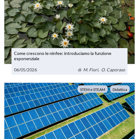
Come crescono le ninfee: introduciamo la funzione
esponenziale
06/05/2026
di
M. Fiori
,
O. Caporaso
STEM e STEAM
Didattica