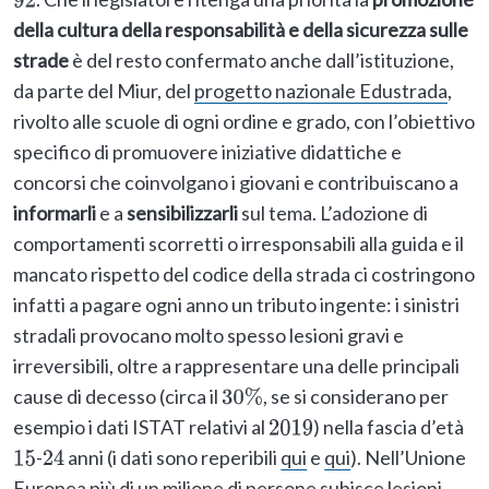
92
della cultura della responsabilità e della sicurezza sulle
strade
è del resto confermato anche dall’istituzione,
da parte del Miur, del
progetto nazionale Edustrada
,
rivolto alle scuole di ogni ordine e grado, con l’obiettivo
specifico di promuovere iniziative didattiche e
concorsi che coinvolgano i giovani e contribuiscano a
informarli
e a
sensibilizzarli
sul tema. L’adozione di
comportamenti scorretti o irresponsabili alla guida e il
mancato rispetto del codice della strada ci costringono
infatti a pagare ogni anno un tributo ingente: i sinistri
stradali provocano molto spesso lesioni gravi e
irreversibili, oltre a rappresentare una delle principali
cause di decesso (circa il
, se si considerano per
30
%
esempio i dati ISTAT relativi al
) nella fascia d’età
2019
-
anni (i dati sono reperibili
qui
e
qui
). Nell’Unione
15
24
Europea più di un milione di persone subisce lesioni