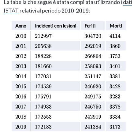
La tabella che segue è stata compilata utilizzando i
dati
ISTAT
relativi al periodo
-
:
2010
2019
Anno
Incidenti con lesioni
Feriti
Morti
2010
212997
304720
4114
2011
205638
292019
3860
2012
188228
266864
3753
2013
181660
258093
3401
2014
177031
251147
3381
2015
174539
246920
3428
2016
175791
249175
3283
2017
174933
246750
3378
2018
172553
242919
3334
2019
172183
241384
3173