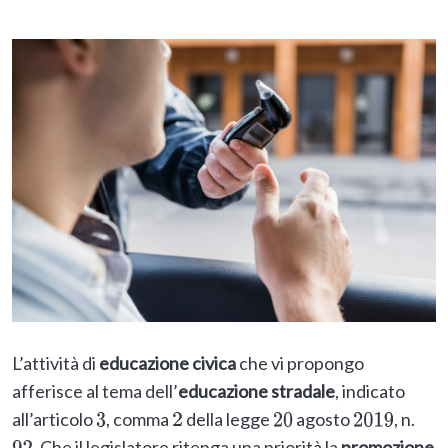
L’attività di
educazione civica
che vi propongo
afferisce al tema dell’
educazione stradale
, indicato
all’articolo
, comma
della legge
agosto
, n.
3
2
20
2019
. Che il legislatore ritenga una priorità la
promozione