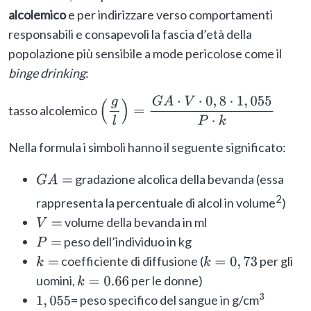
alcolemico
e per indirizzare verso comportamenti
responsabili e consapevoli la fascia d’età della
popolazione più sensibile a mode pericolose come il
binge drinking
:
tasso alcolemico
(
g
l
)
=
G
A
⋅
V
⋅
0
,
8
⋅
1
,
055
P
⋅
k
Nella formula i simboli hanno il seguente significato:
gradazione alcolica della bevanda (essa
G
A
=
2
rappresenta la percentuale di alcol in volume
)
volume della bevanda in ml
V
=
peso dell’individuo in kg
P
=
coefficiente di diffusione (
per gli
k
=
k
=
0
,
73
uomini,
per le donne)
k
=
0.66
= peso specifico del sangue in g/cm
1
,
055
3