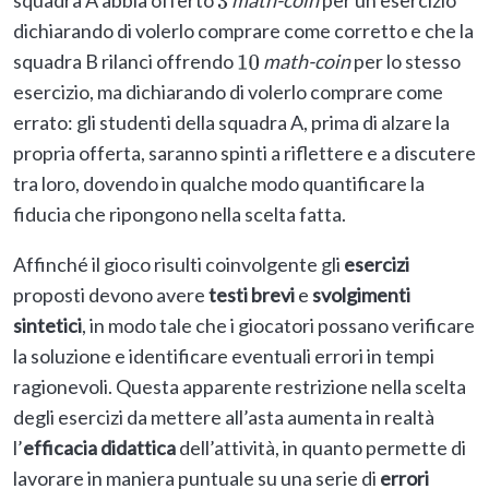
squadra A abbia offerto
math-coin
per un esercizio
3
dichiarando di volerlo comprare come corretto e che la
squadra B rilanci offrendo
math-coin
per lo stesso
10
esercizio, ma dichiarando di volerlo comprare come
errato: gli studenti della squadra A, prima di alzare la
propria offerta, saranno spinti a riflettere e a discutere
tra loro, dovendo in qualche modo quantificare la
fiducia che ripongono nella scelta fatta.
Affinché il gioco risulti coinvolgente gli
esercizi
proposti devono avere
testi brevi
e
svolgimenti
sintetici
, in modo tale che i giocatori possano verificare
la soluzione e identificare eventuali errori in tempi
ragionevoli. Questa apparente restrizione nella scelta
degli esercizi da mettere all’asta aumenta in realtà
l’
efficacia didattica
dell’attività, in quanto permette di
lavorare in maniera puntuale su una serie di
errori