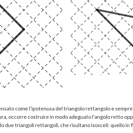
pensato come l’ipotenusa del triangolo rettangolo e sempre 
tura, occorre costruire in modo adeguato l’angolo retto o
 due triangoli rettangoli, che risultano isosceli: quello in f