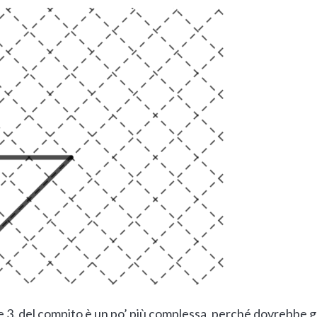
2. e 3. del compito è un po’ più complessa, perché dovrebbe 