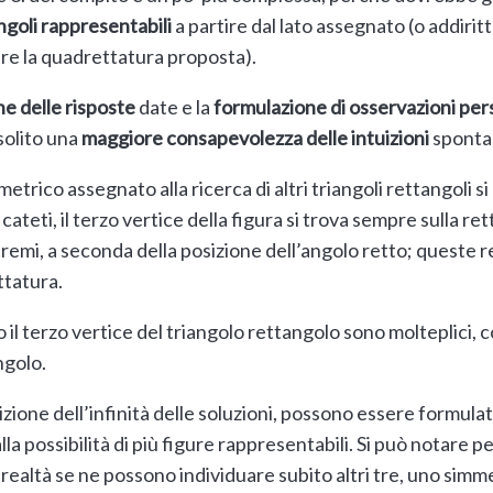
angoli rappresentabili
a partire dal lato assegnato (o addirittu
re la quadrettatura proposta).
e delle risposte
date e la
formulazione di osservazioni per
solito una
maggiore consapevolezza delle intuizioni
spontan
rico assegnato alla ricerca di altri triangoli rettangoli si n
ateti, il terzo vertice della figura si trova sempre sulla 
remi, a seconda della posizione dell’angolo retto; queste 
ettatura.
 il terzo vertice del triangolo rettangolo sono molteplici,
ngolo.
uizione dell’infinità delle soluzioni, possono essere formu
alla possibilità di più figure rappresentabili. Si può notare 
realtà se ne possono individuare subito altri tre, uno simme