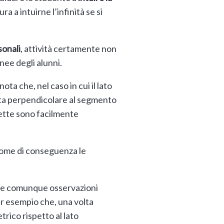
ra a intuirne l’infinità se si
sonali
, attività certamente non
ee degli alunni.
ota che, nel caso in cui il lato
retta perpendicolare al segmento
rette sono facilmente
 come di conseguenza le
late comunque osservazioni
per esempio che, una volta
trico rispetto al lato