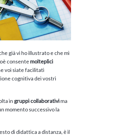
he già vi ho illustrato e che mi
cioè consente
molteplici
 voi siate facilitati
ione cognitiva dei vostri
olta in
gruppi collaborativi
ma
 un momento successivo la
esto di didattica a distanza, è il