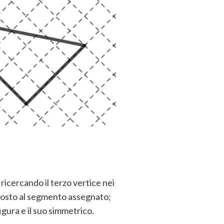
ricercando il terzo vertice nei
pposto al segmento assegnato;
igura e il suo simmetrico.