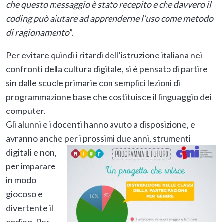
che questo messaggio è stato recepito e che davvero il
coding può aiutare ad apprenderne l’uso come metodo
di ragionamento
”.
Per evitare quindi i ritardi dell’istruzione italiana nei
confronti della cultura digitale, si è pensato di partire
sin dalle scuole primarie con semplici lezioni di
programmazione base che costituisce il linguaggio dei
computer.
Gli alunni e i docenti hanno avuto a disposizione, e
avranno anche per i prossimi
due anni, strumenti
digitali e non,
per imparare
in modo
giocoso e
divertente il
coding. Per