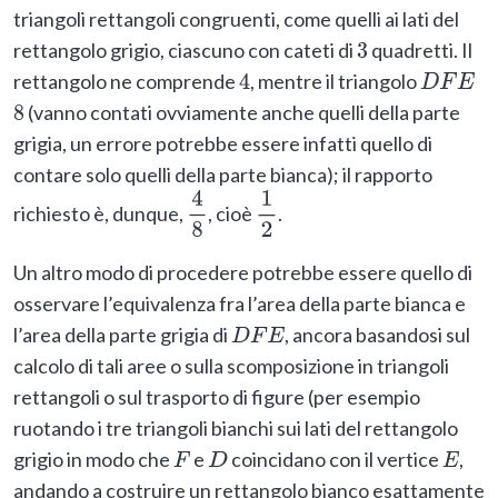
triangoli rettangoli congruenti, come quelli ai lati del
rettangolo grigio, ciascuno con cateti di
quadretti. Il
3
rettangolo ne comprende
, mentre il triangolo
4
D
F
E
(vanno contati ovviamente anche quelli della parte
8
grigia, un errore potrebbe essere infatti quello di
contare solo quelli della parte bianca); il rapporto
richiesto è, dunque,
, cioè
.
4
8
1
2
Un altro modo di procedere potrebbe essere quello di
osservare l’equivalenza fra l’area della parte bianca e
l’area della parte grigia di
, ancora basandosi sul
D
F
E
calcolo di tali aree o sulla scomposizione in triangoli
rettangoli o sul trasporto di figure (per esempio
ruotando i tre triangoli bianchi sui lati del rettangolo
grigio in modo che
e
coincidano con il vertice
,
F
D
E
andando a costruire un rettangolo bianco esattamente