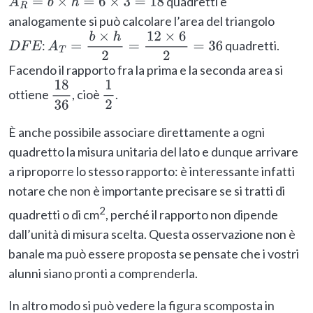
quadretti e
A
R
=
b
×
h
=
6
×
3
=
18
analogamente si può calcolare l’area del triangolo
:
quadretti.
D
F
E
A
T
=
b
×
h
2
=
12
×
6
2
=
36
Facendo il rapporto fra la prima e la seconda area si
ottiene
, cioè
.
18
36
1
2
È anche possibile associare direttamente a ogni
quadretto la misura unitaria del lato e dunque arrivare
a riproporre lo stesso rapporto: è interessante infatti
notare che non è importante precisare se si tratti di
2
quadretti o di cm
, perché il rapporto non dipende
dall’unità di misura scelta. Questa osservazione non è
banale ma può essere proposta se pensate che i vostri
alunni siano pronti a comprenderla.
In altro modo si può vedere la figura scomposta in