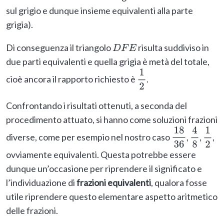
sul grigio e dunque insieme equivalenti alla parte
grigia).
Di conseguenza il triangolo
risulta suddiviso in
D
F
E
due parti equivalenti e quella grigia è metà del totale,
cioè ancora il rapporto richiesto è
.
1
2
Confrontando i risultati ottenuti, a seconda del
procedimento attuato, si hanno come soluzioni frazioni
diverse, come per esempio nel nostro caso
,
,
,
18
36
4
8
1
2
ovviamente equivalenti. Questa potrebbe essere
dunque un’occasione per riprendere il significato e
l’individuazione di
frazioni equivalenti
, qualora fosse
utile riprendere questo elementare aspetto aritmetico
delle frazioni.