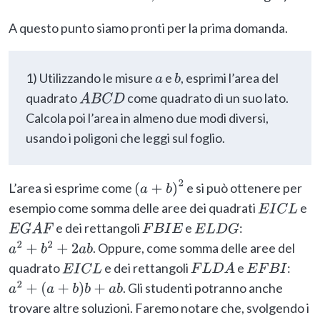
A questo punto siamo pronti per la prima domanda.
1) Utilizzando le misure
e
, esprimi l’area del
a
b
quadrato
come quadrato di un suo lato.
A
B
C
D
Calcola poi l’area in almeno due modi diversi,
usando i poligoni che leggi sul foglio.
L’area si esprime come
e si può ottenere per
(
a
+
b
)
2
esempio come somma delle aree dei quadrati
e
E
I
C
L
e dei rettangoli
e
:
E
G
A
F
F
B
I
E
E
L
D
G
. Oppure, come somma delle aree del
a
2
+
b
2
+
2
a
b
quadrato
e dei rettangoli
e
:
E
I
C
L
F
L
D
A
E
F
B
I
. Gli studenti potranno anche
a
2
+
(
a
+
b
)
b
+
a
b
trovare altre soluzioni. Faremo notare che, svolgendo i