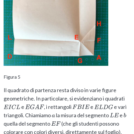
Figura 5
Il quadrato di partenza resta diviso in varie figure
geometriche. In particolare, si evidenziano i quadrati
e
, i rettangoli
e
e vari
E
I
C
L
E
G
A
F
F
B
I
E
E
L
D
G
triangoli. Chiamiamo
la misura del segmento
e
a
L
E
b
quella del segmento
(che gli studenti possono
E
F
colorare con colori diversi, direttamente sul foglio).