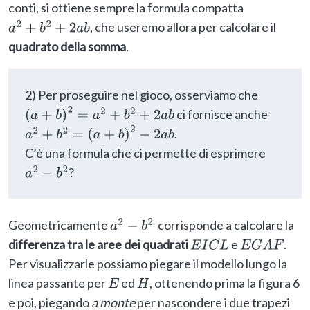
conti, si ottiene sempre la formula compatta
, che useremo allora per calcolare il
a
2
+
b
2
+
2
a
b
quadrato della somma
.
2) Per proseguire nel gioco, osserviamo che
ci fornisce anche
(
a
+
b
)
2
=
a
2
+
b
2
+
2
a
b
.
a
2
+
b
2
=
(
a
+
b
)
2
−
2
a
b
C’è una formula che ci permette di esprimere
?
a
2
−
b
2
Geometricamente
corrisponde a calcolare la
a
2
−
b
2
differenza tra le aree dei quadrati
e
.
E
I
C
L
E
G
A
F
Per visualizzarle possiamo piegare il modello lungo la
linea passante per
ed
, ottenendo prima la figura 6
E
H
e poi, piegando
a monte
per nascondere i due trapezi