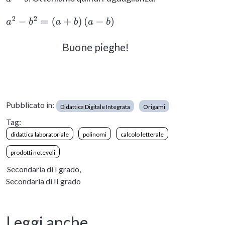
a
−
b
a
2
−
b
2
=
(
a
+
b
)
(
a
−
b
)
Buone pieghe!
Pubblicato in:
Didattica Digitale Integrata
Origami
Tag:
didattica laboratoriale
polinomi
calcolo letterale
prodotti notevoli
Secondaria di I grado,
Secondaria di II grado
Leggi anche