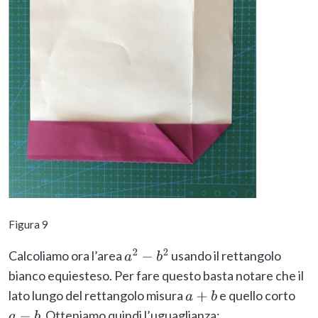
Figura 9
Calcoliamo ora l’area
usando il rettangolo
a
2
−
b
2
bianco equiesteso. Per fare questo basta notare che il
lato lungo del rettangolo misura
e quello corto
a
+
b
. Otteniamo quindi l’uguaglianza: