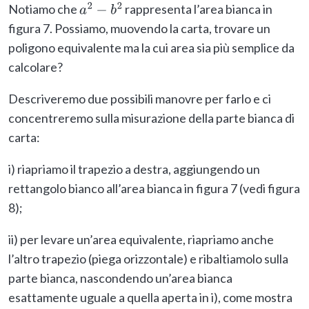
Notiamo che
rappresenta l’area bianca in
a
2
−
b
2
figura 7. Possiamo, muovendo la carta, trovare un
poligono equivalente ma la cui area sia più semplice da
calcolare?
Descriveremo due possibili manovre per farlo e ci
concentreremo sulla misurazione della parte bianca di
carta:
i) riapriamo il trapezio a destra, aggiungendo un
rettangolo bianco all’area bianca in figura 7 (vedi figura
8);
ii) per levare un’area equivalente, riapriamo anche
l’altro trapezio (piega orizzontale) e ribaltiamolo sulla
parte bianca, nascondendo un’area bianca
esattamente uguale a quella aperta in i), come mostra