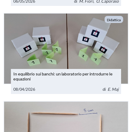
06/05/2026
di
M. Fiori
,
O. Caporaso
Didattica
In equilibrio sui banchi: un laboratorio per introdurre le
equazioni
08/04/2026
di
E. Maj