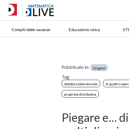
Compiti delle vacanze
Educazione civica
ST
Pubblicato in:
Origami
Tag:
didattica laboratoriale
le quattro oper
proprietà distributiva
Piegare e… di