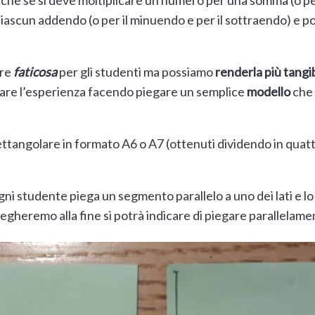
ascun addendo (o per il minuendo e per il sottraendo) e poi
are
faticosa
per gli studenti ma possiamo
renderla più tangi
are l’esperienza facendo piegare un semplice
modello
che 
rettangolare in formato A6 o A7 (ottenuti dividendo in quattr
ogni studente piega un segmento parallelo a uno dei lati e lo 
iegheremo alla fine si potrà indicare di piegare parallelamen