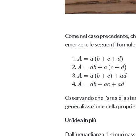
Come nel caso precedente, chie
emergere le seguenti formule 
A
=
a
(
b
+
c
+
d
)
A
=
a
b
+
a
(
c
+
d
)
A
=
a
(
b
+
c
)
+
a
d
A
=
a
b
+
a
c
+
a
d
Osservando che l’area è la ste
generalizzazione della propriet
Un’idea in più
Dall’uguaglianza 1. si può passa