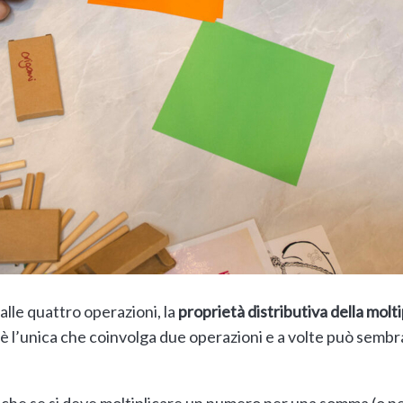
alle quattro operazioni, la
proprietà distributiva della molt
è l’unica che coinvolga due operazioni e a volte può sembr
 che se si deve moltiplicare un numero per una somma (o pe