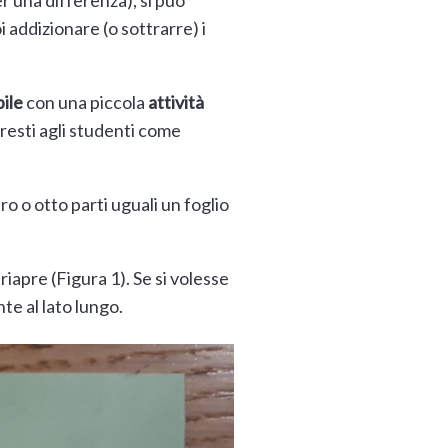
 addizionare (o sottrarre) i
bile
con una piccola
attività
resti agli studenti come
o o otto parti uguali un foglio
riapre (Figura 1). Se si volesse
te al lato lungo.