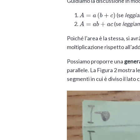
Guidiamo la discussione in mo
(se
leggi
A
=
a
(
b
+
c
)
(se
leggia
A
=
a
b
+
a
c
Poiché l’area è la stessa, si avr
moltiplicazione rispetto all’ad
Possiamo proporre una
genera
parallele. La Figura 2 mostra l
segmenti in cui è diviso il lato 