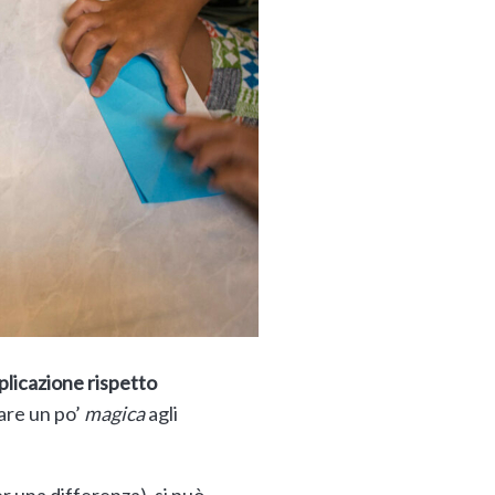
iplicazione rispetto
are un po’
magica
agli
r una differenza), si può