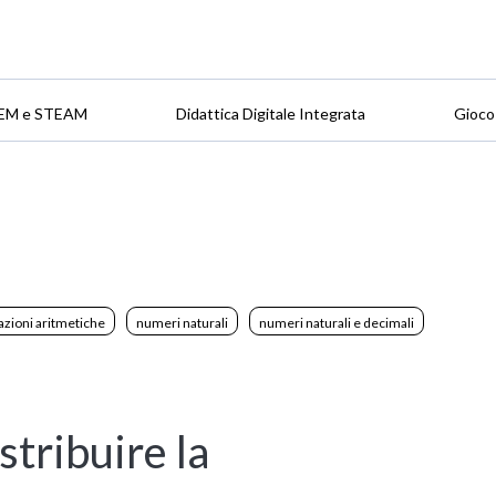
EM e STEAM
Didattica Digitale Integrata
Gioco
azioni aritmetiche
numeri naturali
numeri naturali e decimali
stribuire la