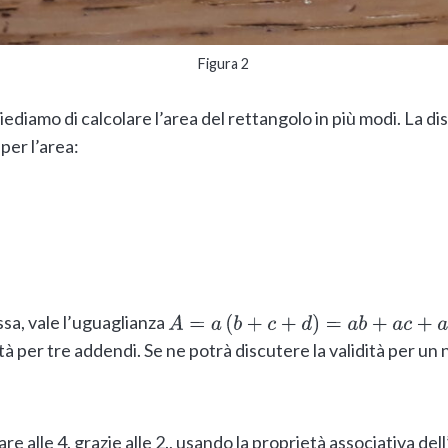
Figura 2
diamo di calcolare l’area del rettangolo in più modi. La dis
per l’area:
ssa, vale l’uguaglianza
A
=
a
(
b
+
c
+
d
)
=
a
b
+
a
c
+
a
d
à per tre addendi. Se ne potrà discutere la validità per un
re alle 4. grazie alle 2., usando la proprietà associativa dell