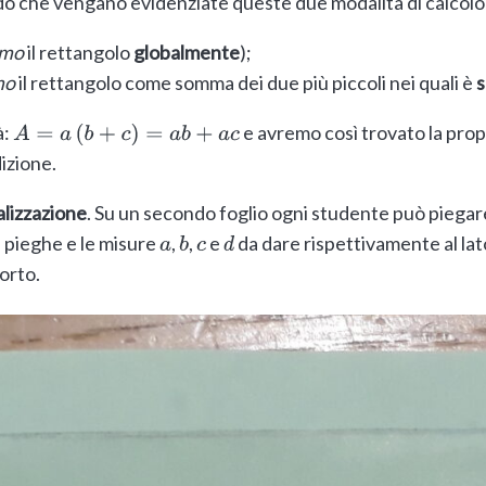
do che vengano evidenziate queste due modalità di calcolo
amo
il rettangolo
globalmente
);
mo
il rettangolo come somma dei due più piccoli nei quali è
à:
e avremo così trovato la propr
A
=
a
(
b
+
c
)
=
a
b
+
a
c
dizione.
lizzazione
. Su un secondo foglio ogni studente può piegare
e pieghe e le misure
,
,
e
da dare rispettivamente al lat
a
b
c
d
corto.