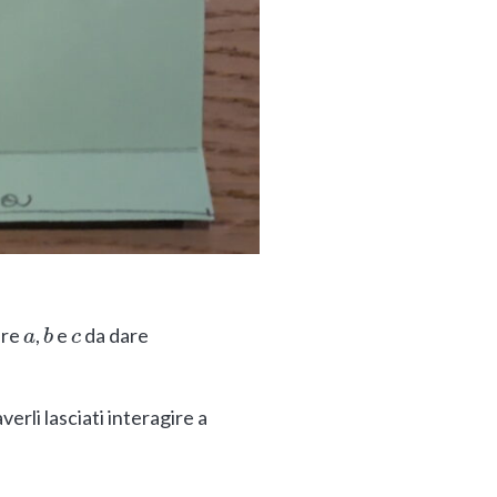
ure
,
e
da dare
a
b
c
verli lasciati interagire a