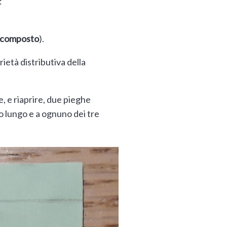
:
scomposto
).
ietà distributiva della
, e riaprire, due pieghe
o lungo e a ognuno dei tre