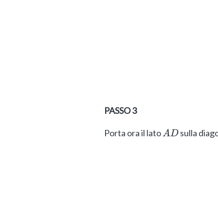
PASSO 3
Porta ora il lato
sulla diag
A
D