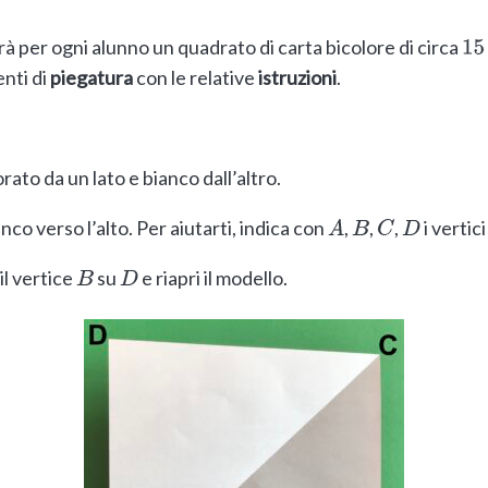
rà per ogni alunno un quadrato di carta bicolore di circa
15
nti di
piegatura
con le relative
istruzioni
.
rato da un lato e bianco dall’altro.
nco verso l’alto. Per aiutarti, indica con
,
,
,
i vertic
A
B
C
D
l vertice
su
e riapri il modello.
B
D