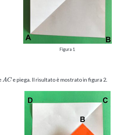
Figura 1
le
e piega. Il risultato è mostrato in figura 2.
A
C