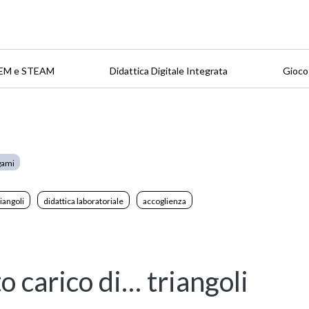
EM e STEAM
Didattica Digitale Integrata
Gioco
gami
riangoli
didattica laboratoriale
accoglienza
 carico di… triangoli