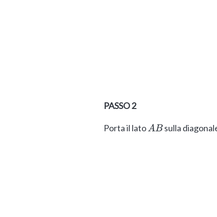
PASSO 2
Porta il lato
sulla diagona
A
B