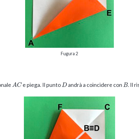
Fugura 2
onale
e piega. Il punto
andrà a coincidere con
. Il 
A
C
D
B