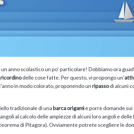
o un anno scolastico un po’ particolare! Dobbiamo ora guad
i
ricordino
delle cose fatte. Per questo, vi propongo un’
atti
e l’anno in modo colorato, proponendo un
ripasso
di alcuni c
dello tradizionale di una
barca origami
e porre domande sui tr
 angoli al calcolo delle ampiezze di alcuni loro angoli e delle 
il teorema di Pitagora). Ovviamente potrete scegliere le do