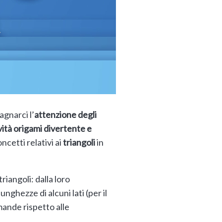
agnarci l’
attenzione degli
vità origami divertente e
oncetti relativi ai
triangoli
in
iangoli: dalla loro
lunghezze di alcuni lati (per il
mande rispetto alle