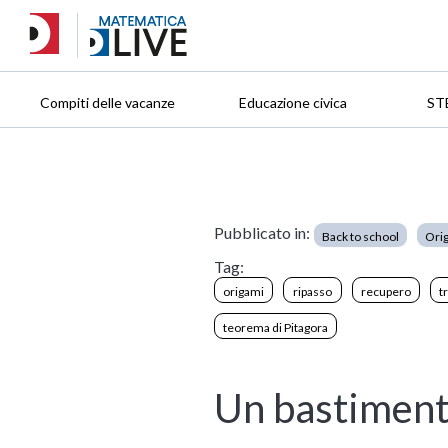
Compiti delle vacanze
Educazione civica
ST
Pubblicato in:
Back to school
Ori
Tag:
origami
ripasso
recupero
t
teorema di Pitagora
Un bastimento