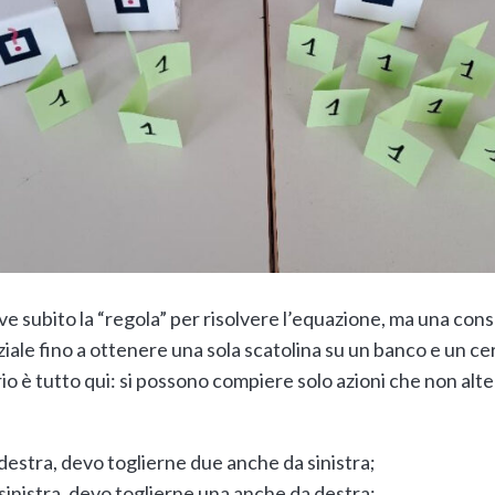
eve subito la “regola” per risolvere l’equazione, ma una co
ziale fino a ottenere una sola scatolina su un banco e un ce
orio è tutto qui: si possono compiere solo azioni che non alter
 destra, devo toglierne due anche da sinistra;
 sinistra, devo toglierne una anche da destra;