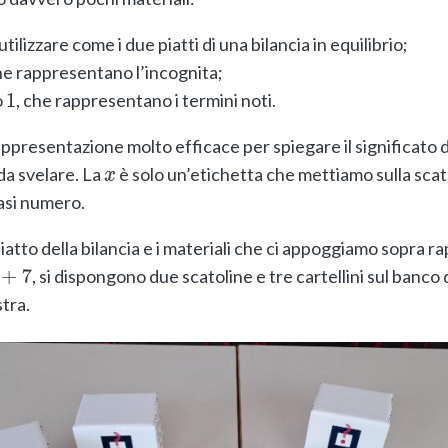
tilizzare come i due piatti di una bilancia in equilibrio;
he rappresentano l’incognita;
o
, che rappresentano i termini noti.
1
ppresentazione molto efficace per spiegare il significato 
da svelare. La
è solo un’etichetta che mettiamo sulla scat
x
asi numero.
atto della bilancia e i materiali che ci appoggiamo sopra 
, si dispongono due scatoline e tre cartellini sul banco d
stra.