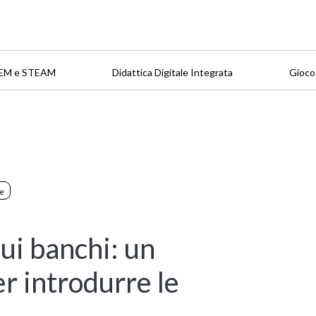
EM e STEAM
Didattica Digitale Integrata
Gioco
le
sui banchi: un
er introdurre le