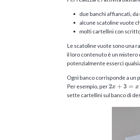
due banchi affiancati, da u
alcune scatoline vuote c
molti cartellini con scritt
Le scatoline vuote sono una ra
il loro contenuto è un mistero 
potenzialmente esserci qualsi
Ogni banco corrisponde a un pi
Per esempio, per
2
x
+
3
=
x
+
7
sette cartellini sul banco di de