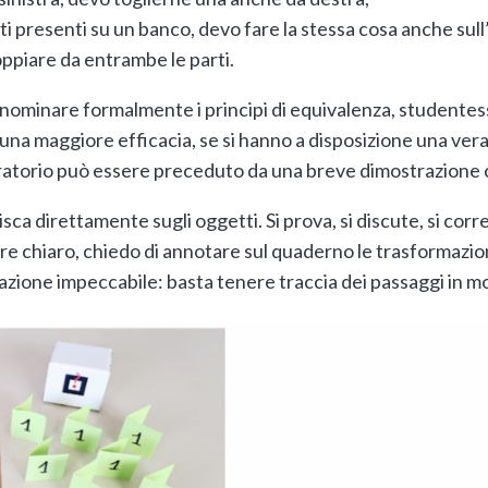
ti presenti su un banco, devo fare la stessa cosa anche sull’
ppiare da entrambe le parti.
ominare formalmente i principi di equivalenza, studentess
una maggiore efficacia, se si hanno a disposizione una vera
laboratorio può essere preceduto da una breve dimostrazione
gisca direttamente sugli oggetti. Si prova, si discute, si corr
e chiaro, chiedo di annotare sul quaderno le trasformazio
zzazione impeccabile: basta tenere traccia dei passaggi in 