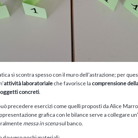
ca si scontra spesso con il muro dell’astrazione; per que
n’
attività laboratoriale
che favorisce la
comprensione della 
 oggetti concreti
.
può precedere esercizi come quelli proposti da Alice Marro 
rappresentazione grafica con le bilance serve a collegare un
teralmente
messa in scena
sul banco.
no davvero pochi materiali: