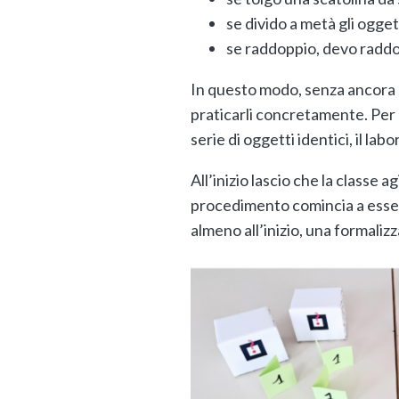
se divido a metà gli ogget
se raddoppio, devo raddo
In questo modo, senza ancora n
praticarli concretamente. Per 
serie di oggetti identici, il 
All’inizio lascio che la classe a
procedimento comincia a esser
almeno all’inizio, una formali