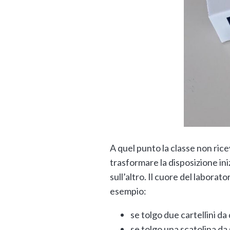
A quel punto la classe non ric
trasformare la disposizione ini
sull’altro. Il cuore del laborat
esempio:
se tolgo due cartellini da
se tolgo una scatolina da