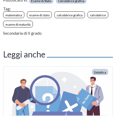
Esame di Stato
Calcolatrice grafica
Tag:
matematica
esame di stato
calcolatrice grafica
calcolatrice
esame di maturità
Secondaria di II grado
Leggi anche
Didattica