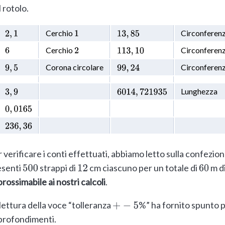
 rotolo.
Cerchio
Circonferen
2
,
1
1
13
,
85
Cerchio
Circonferen
6
2
113
,
10
Corona circolare
Circonferen
9
,
5
99
,
24
Lunghezza
3
,
9
6014
,
721935
0
,
0165
236
,
36
 verificare i conti effettuati, abbiamo letto sulla confezio
esenti
strappi di
cm ciascuno per un totale di
m di
500
12
60
rossimabile ai nostri calcoli
.
lettura della voce “tolleranza
%” ha fornito spunto pe
+
−
5
profondimenti.