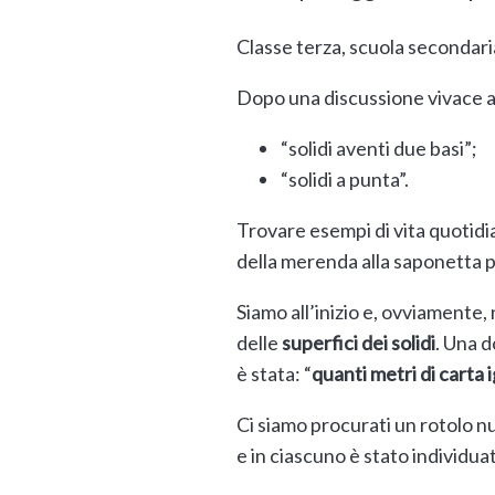
Classe terza, scuola secondaria
Dopo una discussione vivace a
“solidi aventi due basi”;
“solidi a punta”.
Trovare esempi di vita quotidi
della merenda alla saponetta pe
Siamo all’inizio e, ovviamente
delle
superfici dei solidi
. Una d
è stata: “
quanti metri di carta i
Ci siamo procurati un rotolo nuo
e in ciascuno è stato individuat