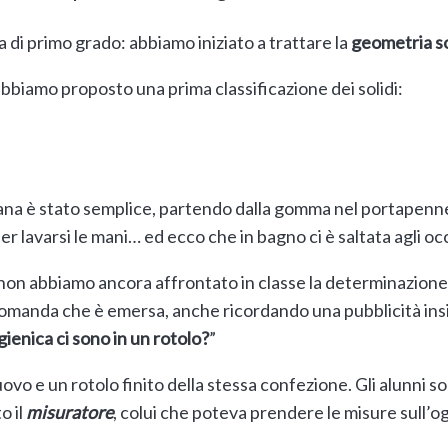
 di primo grado: abbiamo iniziato a trattare la
geometria so
bbiamo proposto una prima classificazione dei solidi:
ana è stato semplice, partendo dalla gomma nel portapenne 
r lavarsi le mani… ed ecco che in bagno ci è saltata agli occh
, non abbiamo ancora affrontato in classe la determinazion
omanda che è emersa, anche ricordando una pubblicità insis
gienica ci sono in un rotolo?
”
vo e un rotolo finito della stessa confezione. Gli alunni sono
o il
misuratore
, colui che poteva prendere le misure sull’o