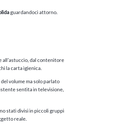
lida
guardandoci attorno.
all’astuccio, dal contenitore
i la carta igienica.
e del volume ma solo parlato
tente sentita in televisione,
 stati divisi in piccoli gruppi
ggetto reale.