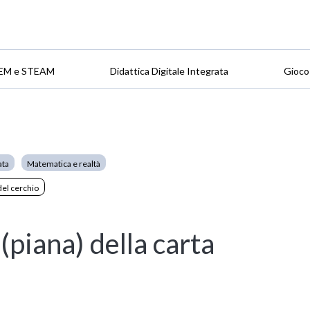
EM e STEAM
Didattica Digitale Integrata
Gioco
ata
Matematica e realtà
del cerchio
(piana) della carta