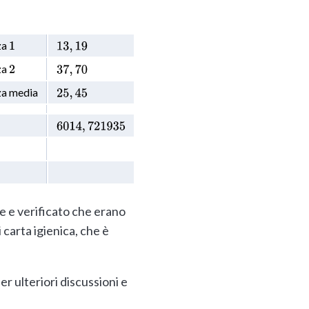
za
1
13
,
19
za
2
37
,
70
za media
25
,
45
6014
,
721935
ne e verificato che erano
 carta igienica, che è
r ulteriori discussioni e