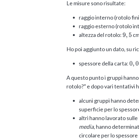
Le misure sono risultate:
raggio interno (rotolo fin
raggio esterno (rotolo in
altezza del rotolo:
c
9
,
5
Ho poi aggiunto un dato, su ri
spessore della carta:
0
,
0
A questo punto i gruppi hanno 
rotolo?” e dopo vari tentativi
alcuni gruppi hanno determ
superficie per lo spessor
altri hanno lavorato sull
media
, hanno determinato
circolare per lo spessore 