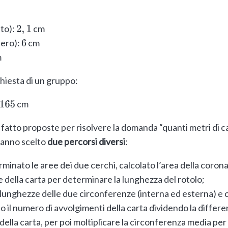
ito):
cm
2
,
1
tero):
cm
6
m
chiesta di un gruppo:
cm
165
fatto proposte per risolvere la domanda “quanti metri di car
 hanno scelto
due percorsi diversi
:
inato le aree dei due cerchi, calcolato l’area della corona 
e della carta per determinare la lunghezza del rotolo;
e lunghezze delle due circonferenze (interna ed esterna) e c
 il numero di avvolgimenti della carta dividendo la differen
della carta, per poi moltiplicare la circonferenza media per