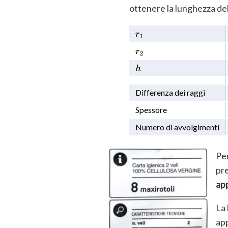
ottenere la lunghezza del
r
1
r
2
h
Differenza dei raggi
Spessore
Numero di avvolgimenti
Per
pr
app
La 
ap