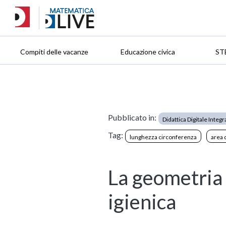
Compiti delle vacanze
Educazione civica
ST
Pubblicato in:
Didattica Digitale Integr
Tag:
lunghezza circonferenza
area 
La geometria 
igienica