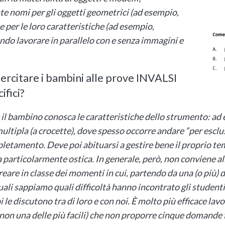
 nomi per gli oggetti geometrici (ad esempio,
) e per le loro caratteristiche (ad esempio,
do lavorare in parallelo con e senza immagini e
esercitare i bambini alle prove INVALSI
ifici?
il bambino conosca le caratteristiche dello strumento: ad
 multipla (a crocette), dove spesso occorre andare “per escl
etamento. Deve poi abituarsi a gestire bene il proprio t
particolarmente ostica. In generale, però, non conviene all
reare in classe dei momenti in cui, partendo da una (o più) 
quali sappiamo quali difficoltà hanno incontrato gli studenti
 le discutono tra di loro e con noi. È molto più efficace lav
on una delle più facili) che non proporre cinque domande f