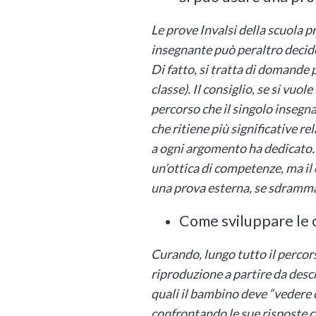
Le prove Invalsi della scuola p
insegnante può peraltro decide
Di fatto, si tratta di domande 
classe). Il consiglio, se si vuo
percorso che il singolo insegn
che ritiene più significative 
a ogni argomento ha dedicato.
un’ottica di competenze, ma il c
una prova esterna, se sdramma
Come sviluppare le c
Curando, lungo tutto il percors
riproduzione a partire da desc
quali il bambino deve “vedere 
confrontando le sue risposte co