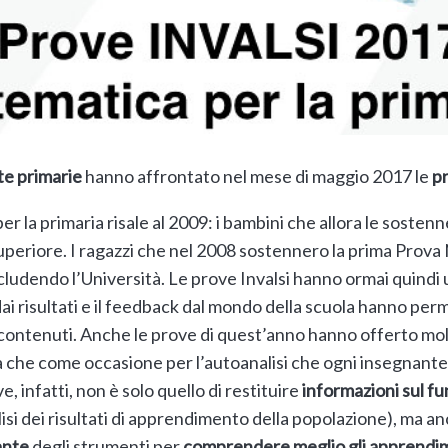
te primarie
hanno affrontato nel mese di maggio 2017 le
pr
er la primaria risale al 2009: i bambini che allora le sosten
eriore. I ragazzi che nel 2008 sostennero la prima Prova 
cludendo l’Università. Le prove Invalsi hanno ormai quindi u
 dai risultati e il feedback dal mondo della scuola hanno per
ontenuti. Anche le prove di quest’anno hanno offerto mol
tema che come occasione per l’autoanalisi che ogni insegnante
e, infatti, non è solo quello di restituire
informazioni sul f
isi dei risultati di apprendimento della popolazione), ma a
ante
degli strumenti per
comprendere meglio gli apprendimen