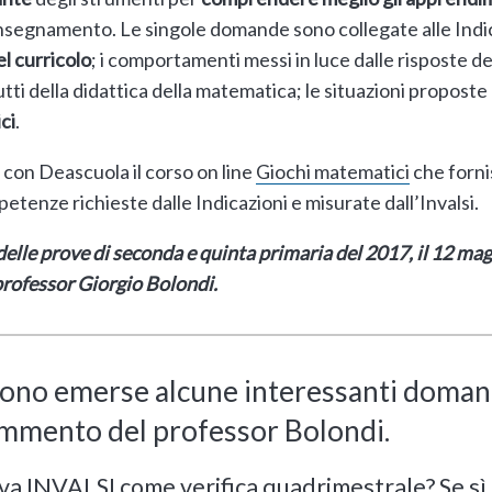
 insegnamento. Le singole domande sono collegate alle Indic
l curricolo
; i comportamenti messi in luce dalle risposte 
utti della didattica della matematica; le situazioni propos
ci
.
con Deascuola il corso on line
Giochi matematici
che forni
etenze richieste dalle Indicazioni e misurate dall’Invalsi.
delle prove di seconda e quinta primaria del 2017, il 12 m
professor Giorgio Bolondi.
sono emerse alcune interessanti doman
ommento del professor Bolondi.
va INVALSI come verifica quadrimestrale? Se sì,