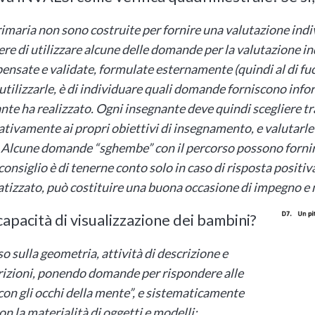
rimaria non sono costruite per fornire una valutazione indiv
re di utilizzare alcune delle domande per la valutazione ind
pensate e validate, formulate esternamente (quindi al di fuo
le utilizzarle, è di individuare quali domande forniscono info
ante ha realizzato. Ogni insegnante deve quindi scegliere t
relativamente ai propri obiettivi di insegnamento, e valutar
 Alcune domande “sghembe” con il percorso possono fornir
onsiglio è di tenerne conto solo in caso di risposta positiva
tizzato, può costituire una buona occasione di impegno e
apacità di visualizzazione dei bambini?
o sulla geometria, attività di descrizione e
rizioni, ponendo
domande per rispondere alle
con gli occhi della mente”, e sistematicamente
n la materialità di oggetti e modelli;