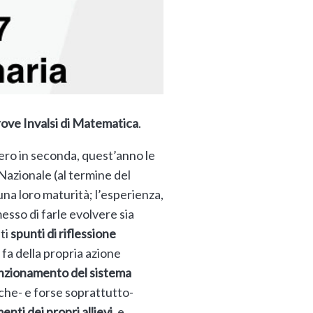
ove Invalsi di Matematica
.
nero in seconda, quest’anno le
Nazionale (al termine del
na loro maturità; l’esperienza,
messo di farle evolvere sia
ti
spunti di riflessione
 fa della propria azione
unzionamento del sistema
nche- e forse soprattutto-
ti dei propri allievi
, e