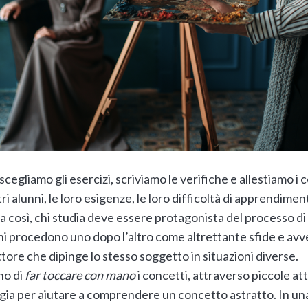
cegliamo gli esercizi, scriviamo le verifiche e allestiamo i 
i alunni, le loro esigenze, le loro difficoltà di apprendimento
sia così, chi studia deve essere protagonista del processo
nni procedono uno dopo l’altro come altrettante sfide e avve
ittore che dipinge lo stesso soggetto in situazioni diverse.
no di
far toccare
con mano
i concetti, attraverso piccole atti
ogia per aiutare a comprendere un concetto astratto. In 