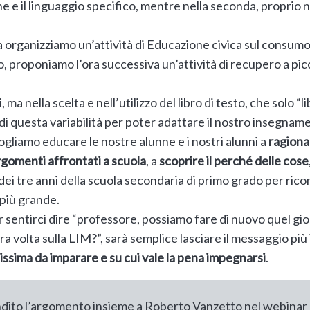
ne e il linguaggio specifico, mentre nella seconda, proprio ne
 organizziamo un’attività di Educazione civica sul consumo
ro, proponiamo l’ora successiva un’attività di recupero a pic
ma nella scelta e nell’utilizzo del libro di testo, che solo “l
 questa variabilità per poter adattare il nostro insegname
ogliamo educare le nostre alunne e i nostri alunni a
ragionar
rgomenti affrontati a scuola
, a
scoprire il perché delle cose
dei tre anni della scuola secondaria di primo grado per rico
 più grande.
 sentirci dire “professore, possiamo fare di nuovo quel gioco
tra volta sulla LIM?”, sarà semplice lasciare il messaggio p
ssima da imparare e su cui vale la pena impegnarsi
.
dito l’argomento insieme a Roberto Vanzetto nel webinar 