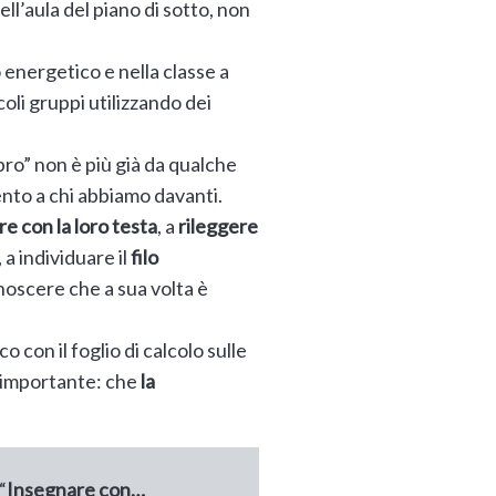
ll’aula del piano di sotto, non
 energetico e nella classe a
coli gruppi utilizzando dei
ibro” non è più già da qualche
nto a chi abbiamo davanti.
e con la loro testa
, a
rileggere
, a individuare il
filo
noscere che a sua volta è
 con il foglio di calcolo sulle
iù importante: che
la
“
Insegnare con…