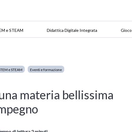
EM e STEAM
Didattica Digitale Integrata
Gioco
STEM e STEAM
Eventi e formazione
una materia bellissima
’impegno
empo di lettura 2 minuti