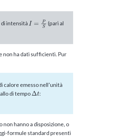
 di intensità
(pari al
I
=
P
S
 non ha dati sufficienti. Pur
 di calore emesso nell’unità
allo di tempo
:
Δ
t
o non hanno a disposizione, o
eggi-formule standard presenti