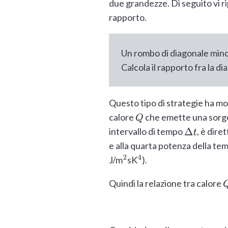
due grandezze. Di seguito vi r
rapporto.
Un rombo di diagonale mino
Calcola il rapporto fra la d
Questo tipo di strategie ha mo
calore
che emette una sorge
Q
intervallo di tempo
, è dire
Δ
t
e alla quarta potenza della te
J/m
sK
).
2
4
Quindi la relazione tra calore