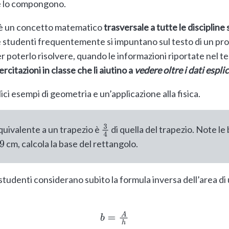
he lo compongono.
e è un concetto matematico
trasversale a tutte le discipline
e studenti frequentemente si impuntano sul testo di un p
er poterlo risolvere, quando le informazioni riportate nel 
rcitazioni in classe che li aiutino a
vedere oltre i dati esplic
ici esempi di geometria e un’applicazione alla fisica.
equivalente a un trapezio è
di quella del trapezio. Note le 
3
4
cm, calcola la base del rettangolo.
9
denti considerano subito la formula inversa dell’area di 
b
=
A
h