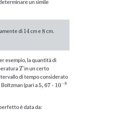
 determinare un simile
ivamente di
cm e
cm.
14
8
 per esempio, la quantità di
peratura
in un certo
T
’intervallo di tempo considerato
 Boltzman (pari a
5
,
67
⋅
10
−
8
perfetto è data da: