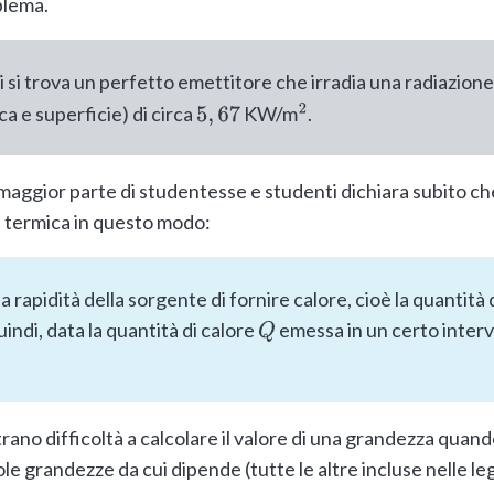
blema.
 si trova un perfetto emettitore che irradia una radiazione
a e superficie) di circa
KW/m
.
5
,
67
2
 maggior parte di studentesse e studenti dichiara subito che
a termica in questo modo:
 rapidità della sorgente di fornire calore, cioè la quantità
indi, data la quantità di calore
emessa in un certo interv
Q
ano difficoltà a calcolare il valore di una grandezza quand
ole grandezze da cui dipende (tutte le altre incluse nelle l