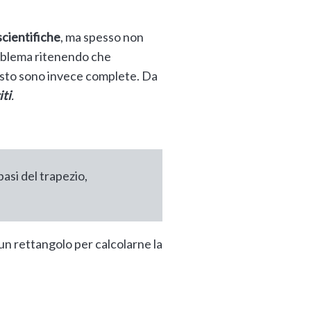
 scientifiche
, ma spesso non
roblema ritenendo che
testo sono invece complete. Da
iti
.
basi del trapezio,
un rettangolo per calcolarne la