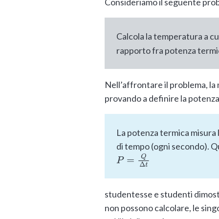
Consideriamo il seguente pro
Calcola la temperatura a cui
rapporto fra potenza termic
Nell’affrontare il problema, la
provando a definire la potenz
La potenza termica misura la
di tempo (ogni secondo). Qu
P
=
Q
Δ
t
studentesse e studenti dimostr
non possono calcolare, le sing