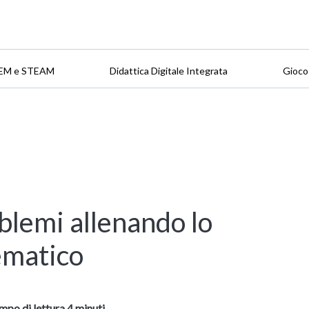
EM e STEAM
Didattica Digitale Integrata
Gioco
blemi allenando lo
ematico
mpo di lettura 4 minuti