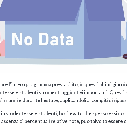
are l’intero programma prestabilito, in questi ultimi giorn
udentesse e studenti strumenti aggiuntivi importanti. Quest
ssimi anni e durante l’estate, applicandoli ai compiti di rip
e in studentesse e studenti, ho rilevato che spesso essi non
in assenza di percentuali relative note, può talvolta essere c