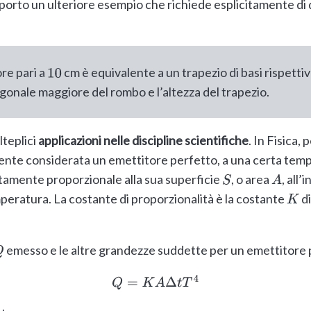
iporto un ulteriore esempio che richiede esplicitamente di
re pari a
cm è equivalente a un trapezio di basi rispett
10
iagonale maggiore del rombo e l’altezza del trapezio.
lteplici
applicazioni nelle discipline scientifiche
. In Fisica,
nte considerata un emettitore perfetto, a una certa tem
ttamente proporzionale alla sua superficie
, o area
, all
S
A
mperatura. La costante di proporzionalità è la costante
di
K
emesso e le altre grandezze suddette per un emettitore 
Q
Q
=
K
A
Δ
t
T
4