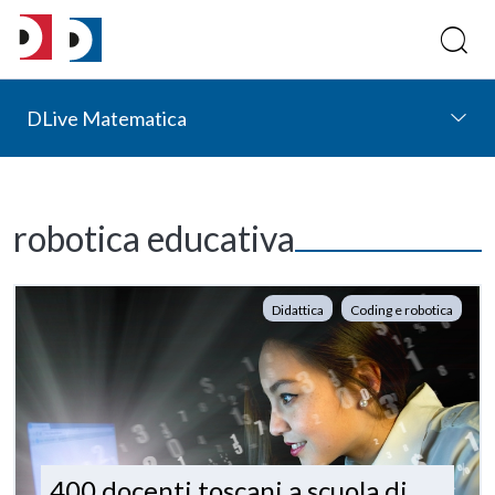
DLive Matematica
robotica educativa
Didattica
Coding e robotica
400 docenti toscani a scuola di