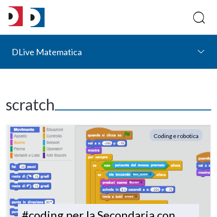
DLive Matematica
scratch
Coding e robotica
#coding per la Secondaria con