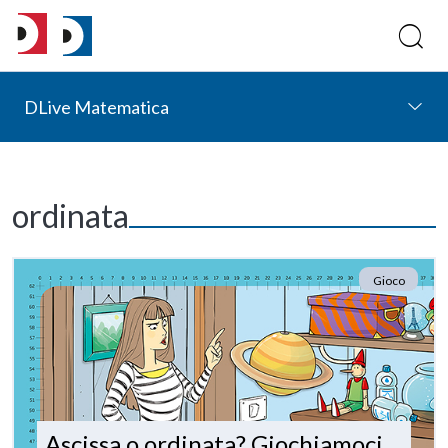
DLive Matematica
ordinata
Gioco
Ascissa o ordinata? Giochiamoci