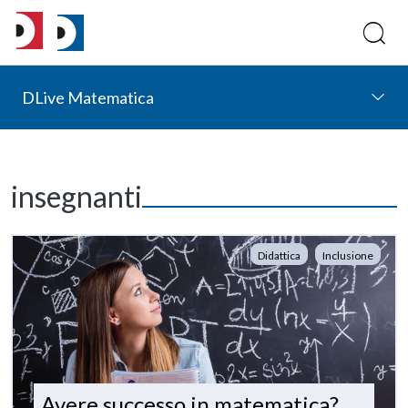
DLive Matematica
insegnanti
Didattica
Inclusione
Avere successo in matematica?