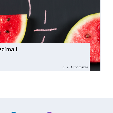
ecimali
di
P. Accomazzo